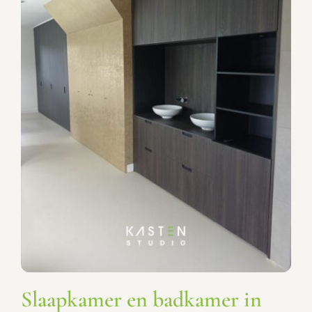
Slaapkamer en badkamer in
één!
Slaapkamerkasten
Slaapkamer en badkamer in