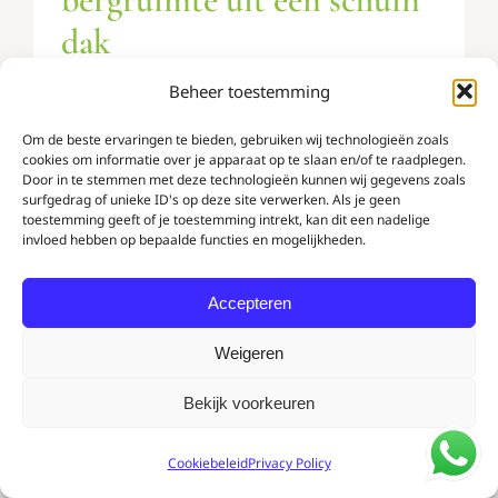
dak
Onder een schuin dak valt juist veel
Beheer toestemming
opbergruimte te winnen. Zo benut je
Om de beste ervaringen te bieden, gebruiken wij technologieën zoals
cookies om informatie over je apparaat op te slaan en/of te raadplegen.
die verloren hoek volledig met een
Door in te stemmen met deze technologieën kunnen wij gegevens zoals
surfgedrag of unieke ID's op deze site verwerken. Als je geen
kast op maat.
toestemming geeft of je toestemming intrekt, kan dit een nadelige
invloed hebben op bepaalde functies en mogelijkheden.
Accepteren
Weigeren
Bekijk voorkeuren
Cookiebeleid
Privacy Policy