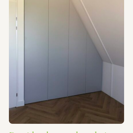
Draaideurkast onder schuin
plafond
Garderobekasten