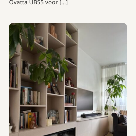
Ovatta UB55 voor [...]
TV-meubel met openhaard!
TV-meubels