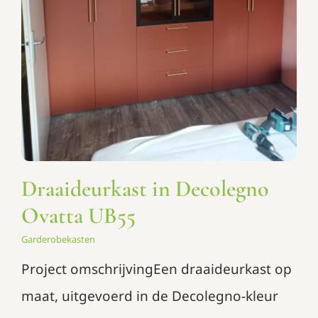
Garderobekasten
Draaideurkast in Decolegno
Ovatta UB55
Garderobekasten
Project omschrijvingEen draaideurkast op
maat, uitgevoerd in de Decolegno-kleur