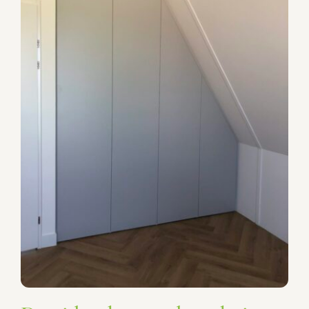
Draaideurkast onder schuin
plafond
Garderobekasten