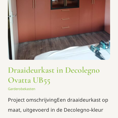
Garderobekasten
Draaideurkast in Decolegno
Ovatta UB55
Garderobekasten
Project omschrijvingEen draaideurkast op
maat, uitgevoerd in de Decolegno-kleur