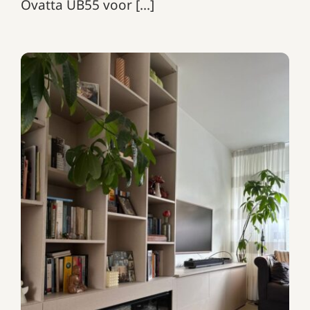
Ovatta UB55 voor [...]
TV-meubel met openhaard!
TV-meubels