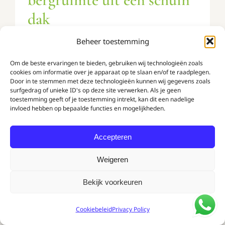
dak
Onder een schuin dak valt juist veel
Beheer toestemming
opbergruimte te winnen. Zo benut je
Om de beste ervaringen te bieden, gebruiken wij technologieën zoals
cookies om informatie over je apparaat op te slaan en/of te raadplegen.
die verloren hoek volledig met een
Door in te stemmen met deze technologieën kunnen wij gegevens zoals
surfgedrag of unieke ID's op deze site verwerken. Als je geen
kast op maat.
toestemming geeft of je toestemming intrekt, kan dit een nadelige
invloed hebben op bepaalde functies en mogelijkheden.
Accepteren
Weigeren
Bekijk voorkeuren
Cookiebeleid
Privacy Policy