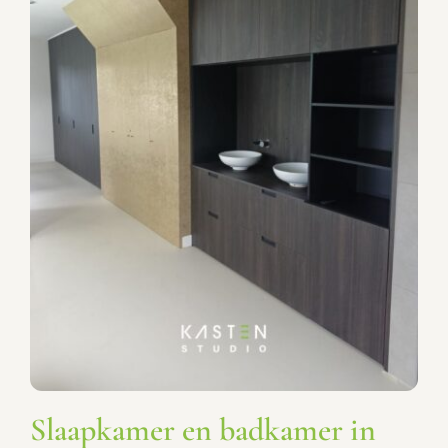
Slaapkamer en badkamer in
één!
Slaapkamerkasten
Slaapkamer en badkamer in