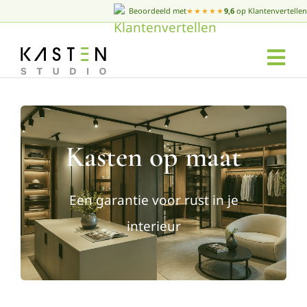
Beoordeeld met
★★★★★
9,6
op Klantenvertellen
Skip
to
Tog
content
Nav
Home
Kasten op maat
Kasten op maat
Over ons
Een garantie voor rust in je
interieur
Werkwijze
Projecten